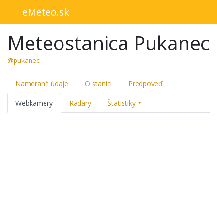
eMeteo.sk
Meteostanica Pukanec
@pukanec
Namerané údaje
O stanici
Predpoveď
Webkamery
Radary
Štatistiky