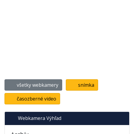
všetky webkamery
snímka
časozberné video
Webkamera Výhľad