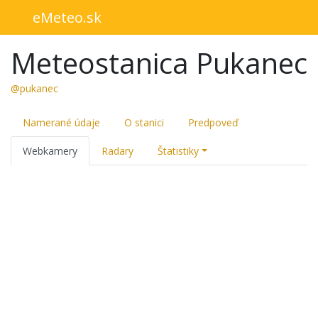
eMeteo.sk
Meteostanica Pukanec
@pukanec
Namerané údaje
O stanici
Predpoveď
Webkamery
Radary
Štatistiky