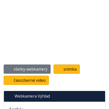
všetky webkamery
snímka
časozberné video
Webkamera Výhľad