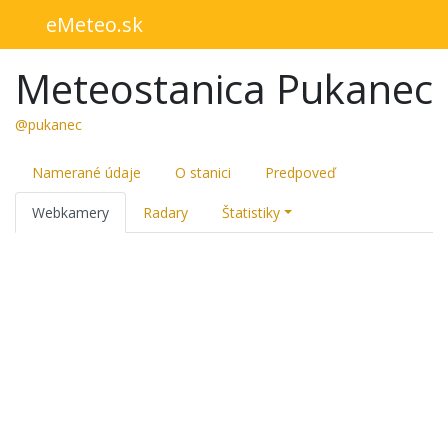
eMeteo.sk
Meteostanica Pukanec
@pukanec
Namerané údaje
O stanici
Predpoveď
Webkamery
Radary
Štatistiky