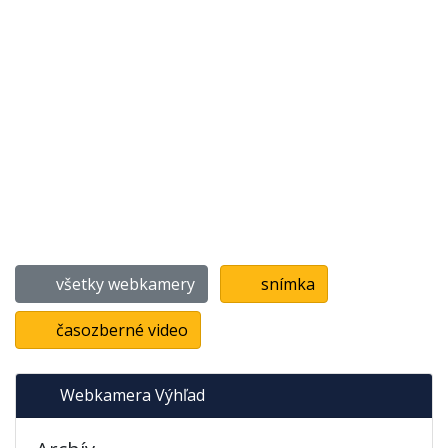
všetky webkamery
snímka
časozberné video
Webkamera Výhľad