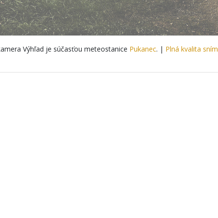
amera Výhľad je súčasťou meteostanice
Pukanec
. |
Plná kvalita sní