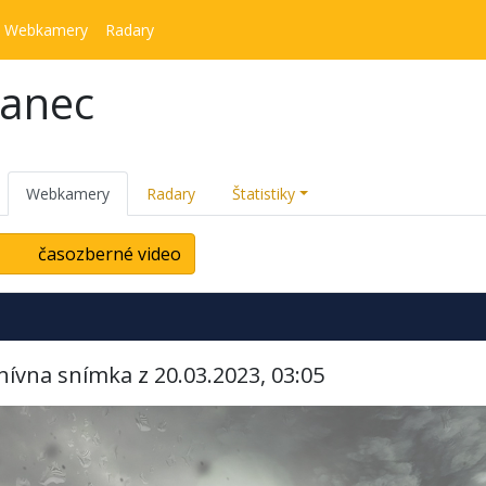
Webkamery
Radary
kanec
Webkamery
Radary
Štatistiky
časozberné video
hívna snímka z 20.03.2023, 03:05