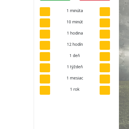
1 minúta
10 minút
1 hodina
12 hodín
1 deň
1 týždeň
1 mesiac
1 rok