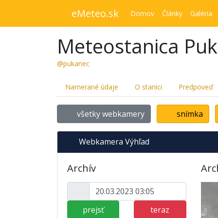
eMeteo.sk
Domov
Články
Galéria
Meteostanica Pu
@pukanec
Namerané údaje
O stanici
Predpoveď
všetky webkamery
snímka
Webkamera Výhľad
Archív
Arc
prejsť
teraz