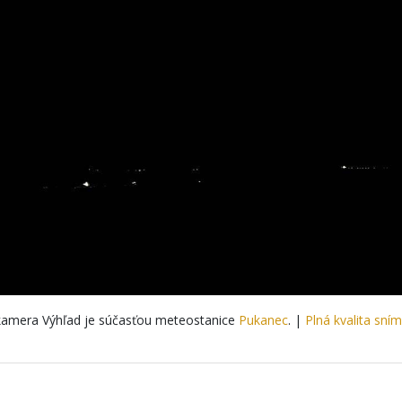
amera Výhľad je súčasťou meteostanice
Pukanec
. |
Plná kvalita sní