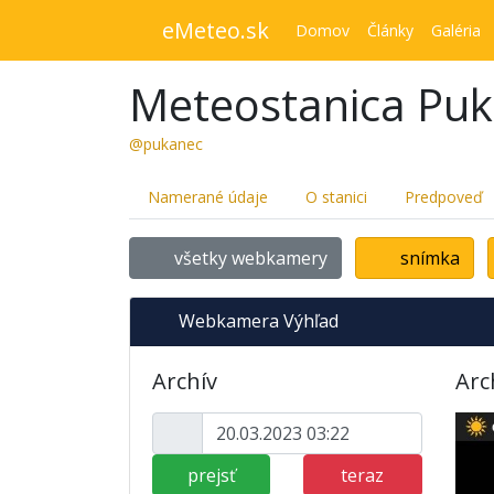
eMeteo.sk
Domov
Články
Galéria
Meteostanica Pu
@pukanec
Namerané údaje
O stanici
Predpoveď
všetky webkamery
snímka
Webkamera Výhľad
Archív
Arc
prejsť
teraz