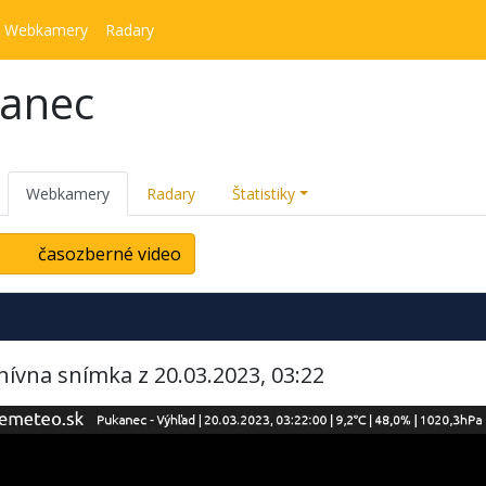
Webkamery
Radary
kanec
Webkamery
Radary
Štatistiky
časozberné video
hívna snímka z 20.03.2023, 03:22