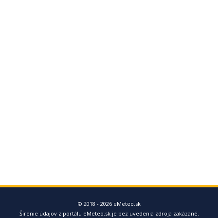
© 2018 - 2026 eMeteo.sk
Šírenie údajov z portálu eMeteo.sk je bez uvedenia zdroja zakázané.