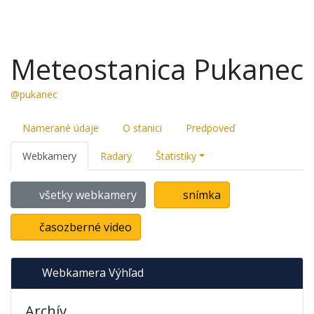
Meteostanica Pukanec
@pukanec
Namerané údaje
O stanici
Predpoveď
Webkamery
Radary
Štatistiky
všetky webkamery
snímka
časozberné video
Webkamera Výhľad
Archív