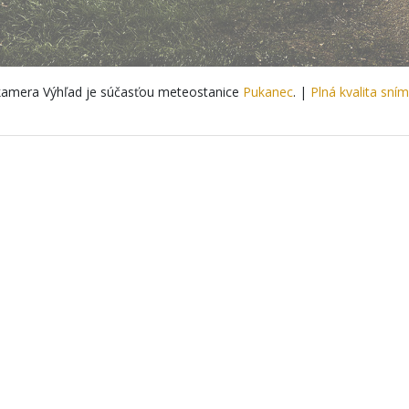
amera Výhľad je súčasťou meteostanice
Pukanec
. |
Plná kvalita sní