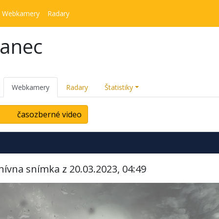
Webkamery
Radary
kanec
Webkamery
Radary
Štatistiky
časozberné video
hívna snímka z 20.03.2023, 04:49