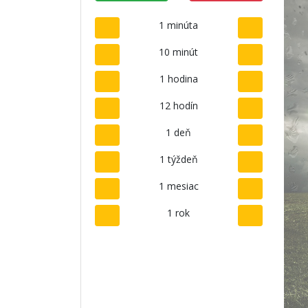
1 minúta
10 minút
1 hodina
12 hodín
1 deň
1 týždeň
1 mesiac
1 rok