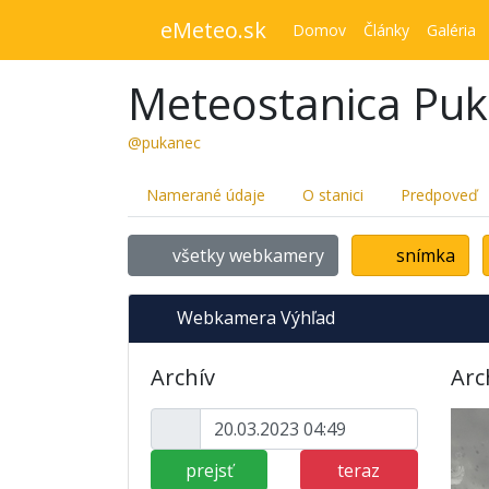
eMeteo.sk
Domov
Články
Galéria
Meteostanica Pu
@pukanec
Namerané údaje
O stanici
Predpoveď
všetky webkamery
snímka
Webkamera Výhľad
Archív
Arc
prejsť
teraz