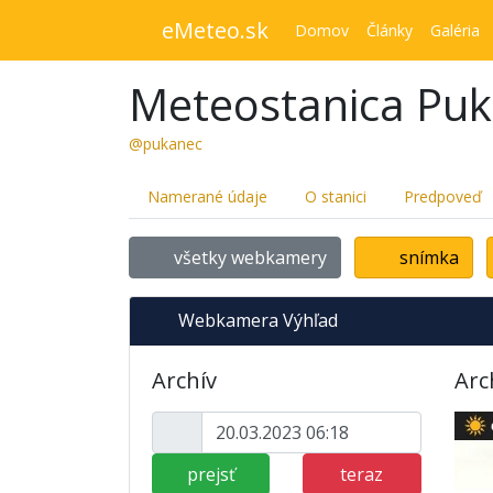
eMeteo.sk
Domov
Články
Galéria
Meteostanica Pu
@pukanec
Namerané údaje
O stanici
Predpoveď
všetky webkamery
snímka
Webkamera Výhľad
Archív
Arc
prejsť
teraz