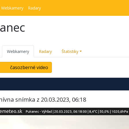
Webkamery
Radary
kanec
Webkamery
Radary
Štatistiky
časozberné video
hívna snímka z 20.03.2023, 06:18