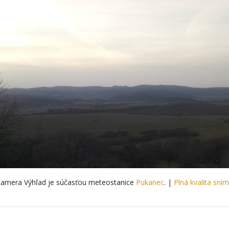
amera Výhľad je súčasťou meteostanice
Pukanec
. |
Plná kvalita sní