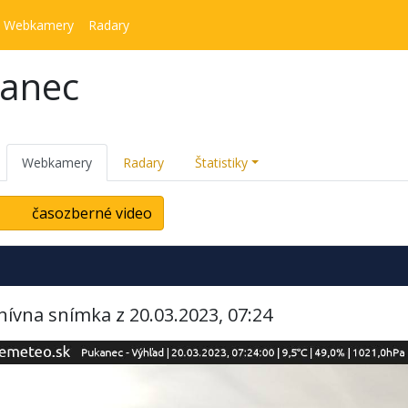
Webkamery
Radary
kanec
Webkamery
Radary
Štatistiky
časozberné video
hívna snímka z 20.03.2023, 07:24