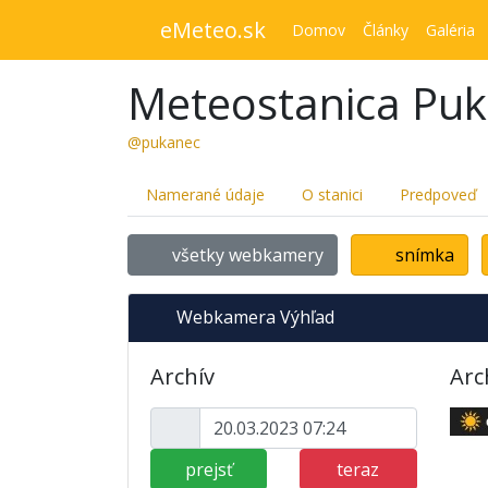
eMeteo.sk
Domov
Články
Galéria
Meteostanica Pu
@pukanec
Namerané údaje
O stanici
Predpoveď
všetky webkamery
snímka
Webkamera Výhľad
Archív
Arc
prejsť
teraz