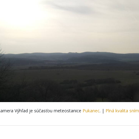
amera Výhľad je súčasťou meteostanice
Pukanec
. |
Plná kvalita sní