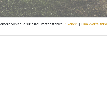
amera Výhľad je súčasťou meteostanice
Pukanec
. |
Plná kvalita sní