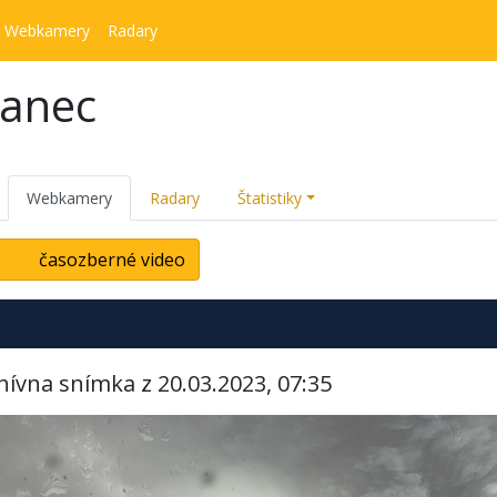
Webkamery
Radary
kanec
Webkamery
Radary
Štatistiky
časozberné video
hívna snímka z 20.03.2023, 07:35