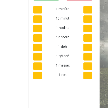
1 minúta
10 minút
1 hodina
12 hodín
1 deň
1 týždeň
1 mesiac
1 rok