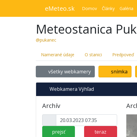
eMeteo.sk
Domov
Články
Galéria
Meteostanica Pu
@pukanec
Namerané údaje
O stanici
Predpoveď
všetky webkamery
snímka
Webkamera Výhľad
Archív
Arc
prejsť
teraz