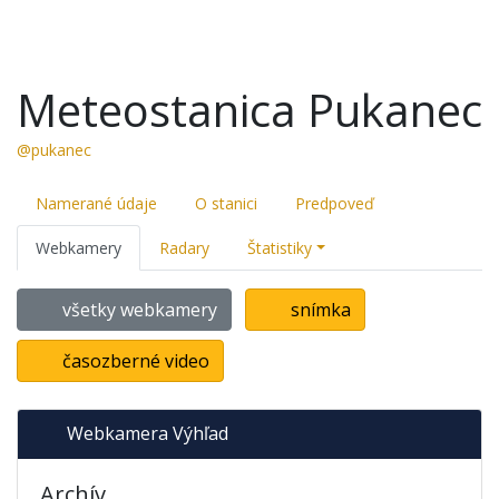
Meteostanica Pukanec
@pukanec
Namerané údaje
O stanici
Predpoveď
Webkamery
Radary
Štatistiky
všetky webkamery
snímka
časozberné video
Webkamera Výhľad
Archív