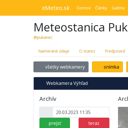
eMeteo.sk
Domov
Články
Galéria
Meteostanica Pu
@pukanec
Namerané údaje
O stanici
Predpoveď
všetky webkamery
snímka
Webkamera Výhľad
Archív
Arc
prejsť
teraz