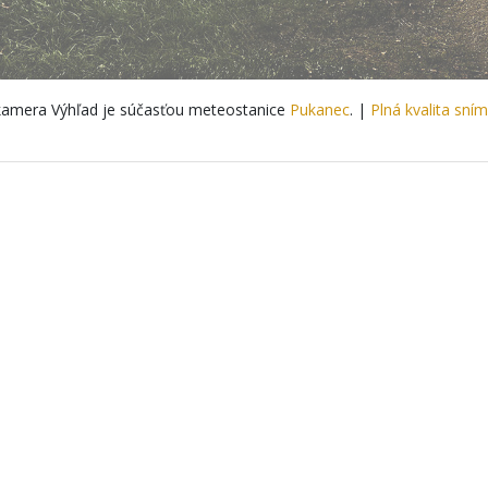
amera Výhľad je súčasťou meteostanice
Pukanec
. |
Plná kvalita sní