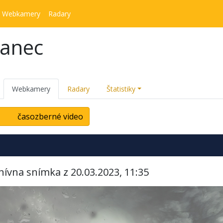
Webkamery
Radary
kanec
Webkamery
Radary
Štatistiky
časozberné video
hívna snímka z 20.03.2023, 11:35