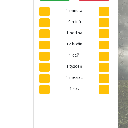
1 minúta
10 minút
1 hodina
12 hodín
1 deň
1 týždeň
1 mesiac
1 rok