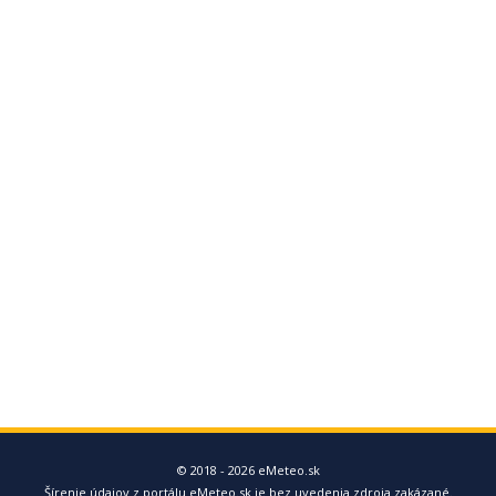
© 2018 - 2026 eMeteo.sk
Šírenie údajov z portálu eMeteo.sk je bez uvedenia zdroja zakázané.