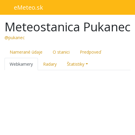
eMeteo.sk
Meteostanica Pukanec
@pukanec
Namerané údaje
O stanici
Predpoveď
Webkamery
Radary
Štatistiky