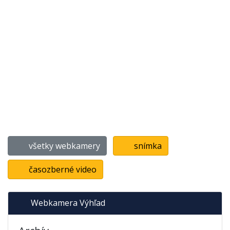
všetky webkamery
snímka
časozberné video
Webkamera Výhľad