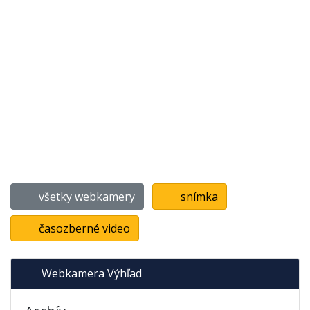
všetky webkamery
snímka
časozberné video
Webkamera Výhľad