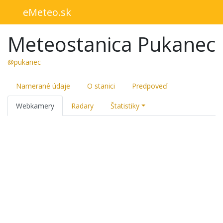
eMeteo.sk
Meteostanica Pukanec
@pukanec
Namerané údaje
O stanici
Predpoveď
Webkamery
Radary
Štatistiky