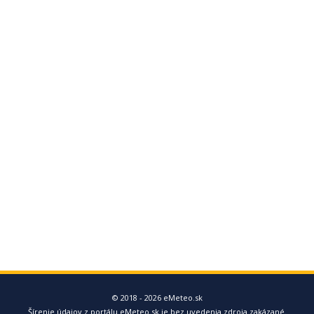
© 2018 - 2026 eMeteo.sk
Šírenie údajov z portálu eMeteo.sk je bez uvedenia zdroja zakázané.