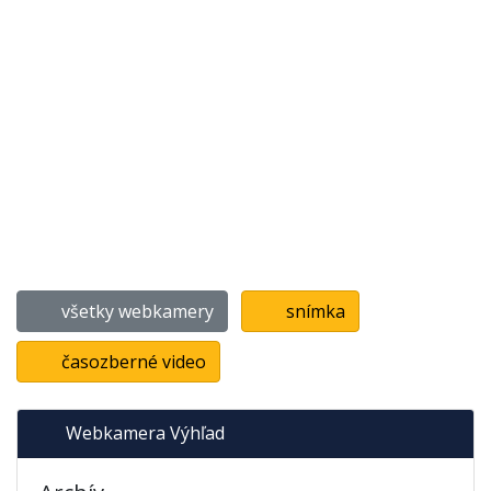
všetky webkamery
snímka
časozberné video
Webkamera Výhľad