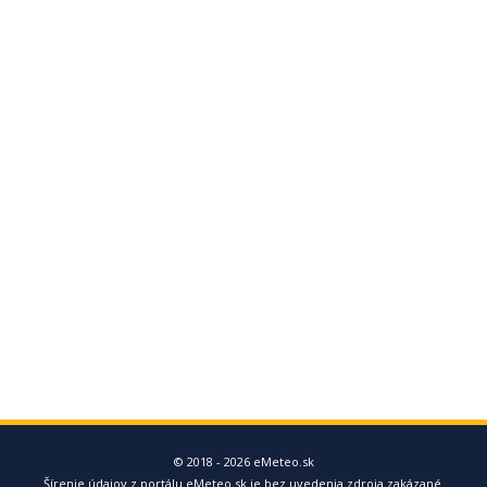
© 2018 - 2026 eMeteo.sk
Šírenie údajov z portálu eMeteo.sk je bez uvedenia zdroja zakázané.