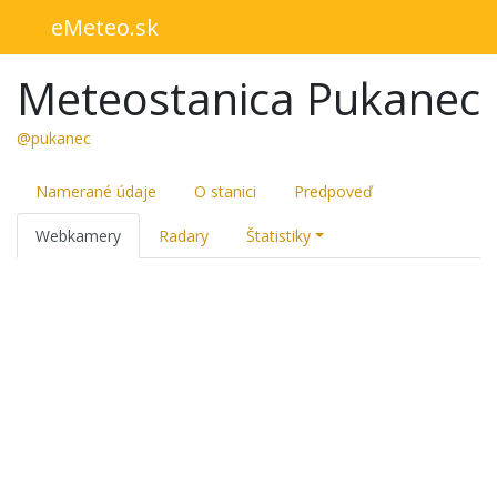
eMeteo.sk
Meteostanica Pukanec
@pukanec
Namerané údaje
O stanici
Predpoveď
Webkamery
Radary
Štatistiky