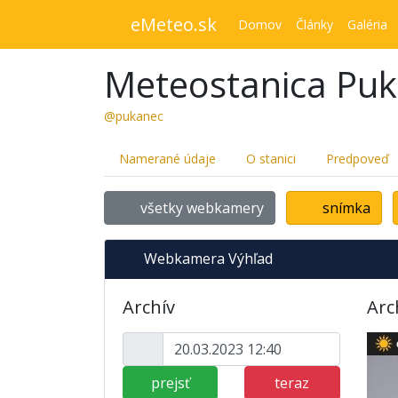
eMeteo.sk
Domov
Články
Galéria
Meteostanica Pu
@pukanec
Namerané údaje
O stanici
Predpoveď
všetky webkamery
snímka
Webkamera Výhľad
Archív
Arc
prejsť
teraz