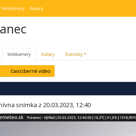
Webkamery
Radary
kanec
Webkamery
Radary
Štatistiky
časozberné video
hívna snímka z 20.03.2023, 12:40