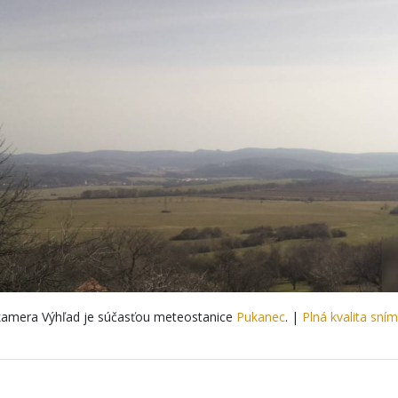
amera Výhľad je súčasťou meteostanice
Pukanec
. |
Plná kvalita sní