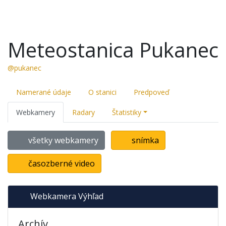
Meteostanica Pukanec
@pukanec
Namerané údaje
O stanici
Predpoveď
Webkamery
Radary
Štatistiky
všetky webkamery
snímka
časozberné video
Webkamera Výhľad
Archív