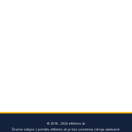
© 2018 - 2026 eMeteo.sk
Šírenie údajov z portálu eMeteo.sk je bez uvedenia zdroja zakázané.