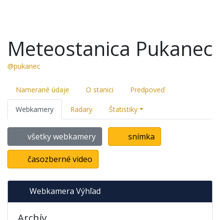
Meteostanica Pukanec
@pukanec
Namerané údaje
O stanici
Predpoveď
Webkamery
Radary
Štatistiky
všetky webkamery
snímka
časozberné video
Webkamera Výhľad
Archív