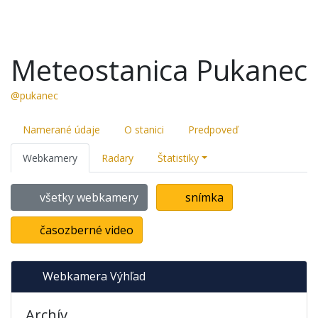
Meteostanica Pukanec
@pukanec
Namerané údaje
O stanici
Predpoveď
Webkamery
Radary
Štatistiky
všetky webkamery
snímka
časozberné video
Webkamera Výhľad
Archív