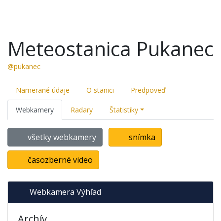
Meteostanica Pukanec
@pukanec
Namerané údaje
O stanici
Predpoveď
Webkamery
Radary
Štatistiky
všetky webkamery
snímka
časozberné video
Webkamera Výhľad
Archív