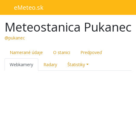
eMeteo.sk
Meteostanica Pukanec
@pukanec
Namerané údaje
O stanici
Predpoveď
Webkamery
Radary
Štatistiky