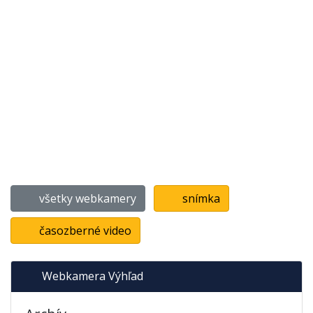
všetky webkamery
snímka
časozberné video
Webkamera Výhľad