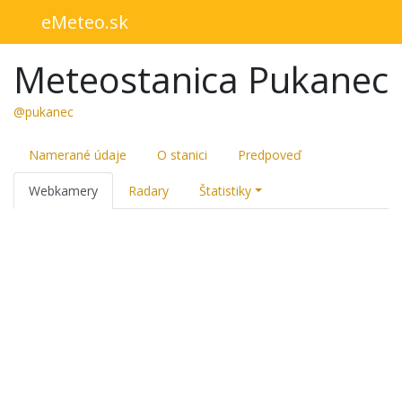
eMeteo.sk
Meteostanica Pukanec
@pukanec
Namerané údaje
O stanici
Predpoveď
Webkamery
Radary
Štatistiky