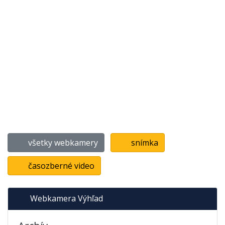
všetky webkamery
snímka
časozberné video
Webkamera Výhľad