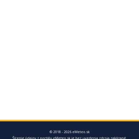
© 2018 - 2026 eMeteo.sk
Šírenie údajov z portálu eMeteo.sk je bez uvedenia zdroja zakázané.