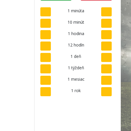
1 minúta
10 minút
1 hodina
12 hodín
1 deň
1 týždeň
1 mesiac
1 rok