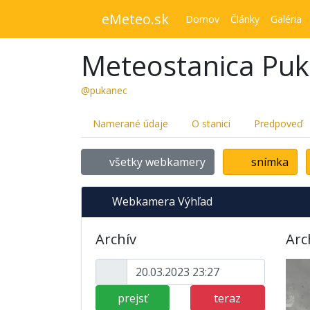
eMeteo.sk
Domov
Články
Galéria
Meteostanica Pu
@pukanec
Namerané údaje
O stanici
Predpoveď
všetky webkamery
snímka
Webkamera Výhľad
Archív
Arc
prejsť
teraz