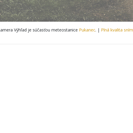
amera Výhľad je súčasťou meteostanice
Pukanec
. |
Plná kvalita sní