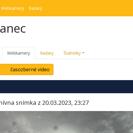
Webkamery
Radary
kanec
Webkamery
Radary
Štatistiky
časozberné video
hívna snímka z 20.03.2023, 23:27