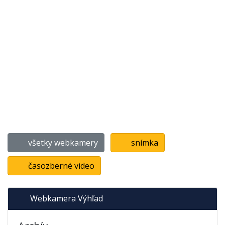
všetky webkamery
snímka
časozberné video
Webkamera Výhľad