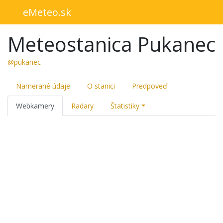
eMeteo.sk
Meteostanica Pukanec
@pukanec
Namerané údaje
O stanici
Predpoveď
Webkamery
Radary
Štatistiky