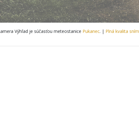
amera Výhľad je súčasťou meteostanice
Pukanec
. |
Plná kvalita sní