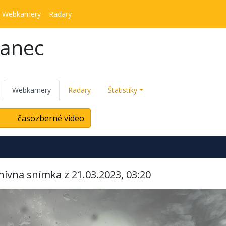
Webkamery
Radary
kanec
Webkamery
Radary
Štatistiky
časozberné video
hívna snímka z 21.03.2023, 03:20