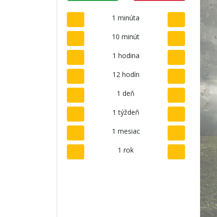
1 minúta
10 minút
1 hodina
12 hodín
1 deň
1 týždeň
1 mesiac
1 rok