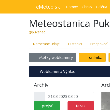
eMeteo.sk
Domov
Články
Galéria
Meteostanica Pu
@pukanec
Namerané údaje
O stanici
Predpoveď
všetky webkamery
snímka
Webkamera Výhľad
Archív
Arc
prejsť
teraz