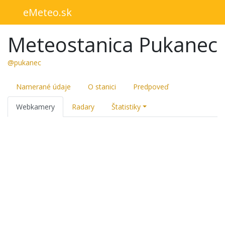
eMeteo.sk
Meteostanica Pukanec
@pukanec
Namerané údaje
O stanici
Predpoveď
Webkamery
Radary
Štatistiky