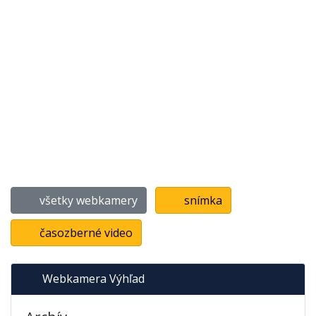
všetky webkamery
snímka
časozberné video
Webkamera Výhľad