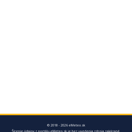
© 2018 - 2026 eMeteo.sk
Šírenie údajov z portálu eMeteo.sk je bez uvedenia zdroja zakázané.