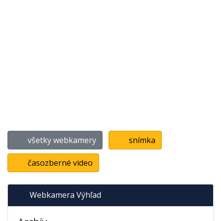
všetky webkamery
snímka
časozberné video
Webkamera Výhľad