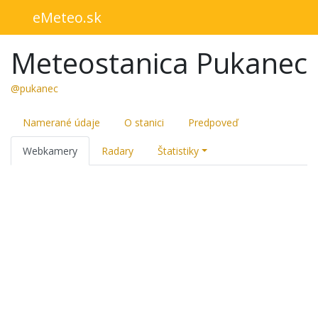
eMeteo.sk
Meteostanica Pukanec
@pukanec
Namerané údaje
O stanici
Predpoveď
Webkamery
Radary
Štatistiky