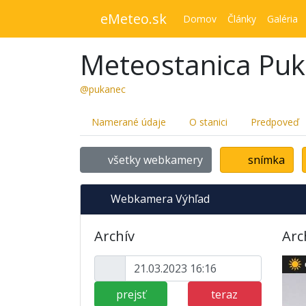
eMeteo.sk
Domov
Články
Galéria
Meteostanica Pu
@pukanec
Namerané údaje
O stanici
Predpoveď
všetky webkamery
snímka
Webkamera Výhľad
Archív
Arc
prejsť
teraz