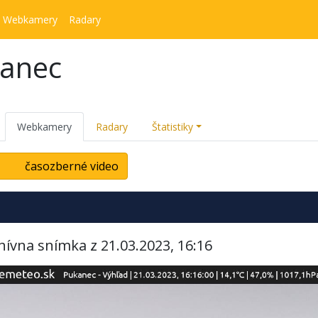
Webkamery
Radary
kanec
Webkamery
Radary
Štatistiky
časozberné video
hívna snímka z 21.03.2023, 16:16