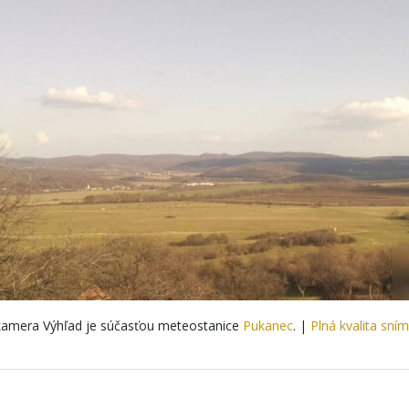
amera Výhľad je súčasťou meteostanice
Pukanec
. |
Plná kvalita sní