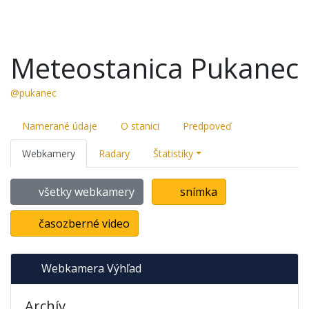
Meteostanica Pukanec
@pukanec
Namerané údaje
O stanici
Predpoveď
Webkamery
Radary
Štatistiky
všetky webkamery
snímka
časozberné video
Webkamera Výhľad
Archív