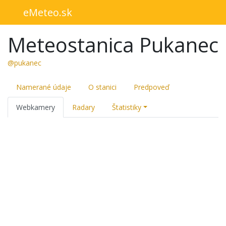
eMeteo.sk
Meteostanica Pukanec
@pukanec
Namerané údaje
O stanici
Predpoveď
Webkamery
Radary
Štatistiky