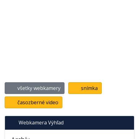
všetky webkamery
snímka
časozberné video
Webkamera Výhľad