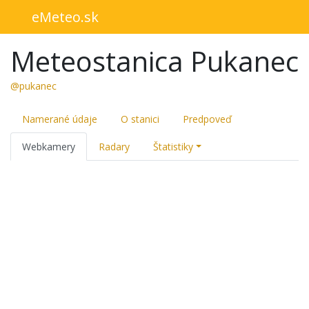
eMeteo.sk
Meteostanica Pukanec
@pukanec
Namerané údaje
O stanici
Predpoveď
Webkamery
Radary
Štatistiky