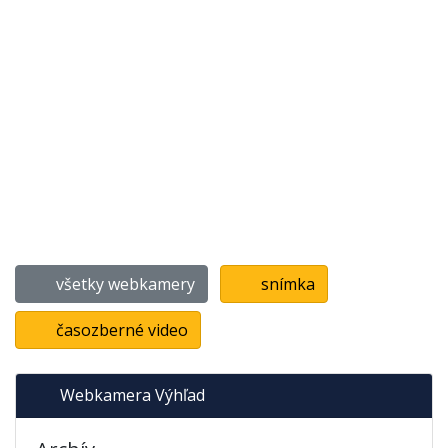
všetky webkamery
snímka
časozberné video
Webkamera Výhľad