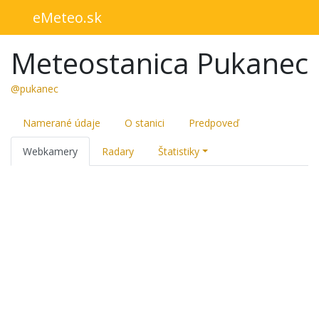
eMeteo.sk
Meteostanica Pukanec
@pukanec
Namerané údaje
O stanici
Predpoveď
Webkamery
Radary
Štatistiky