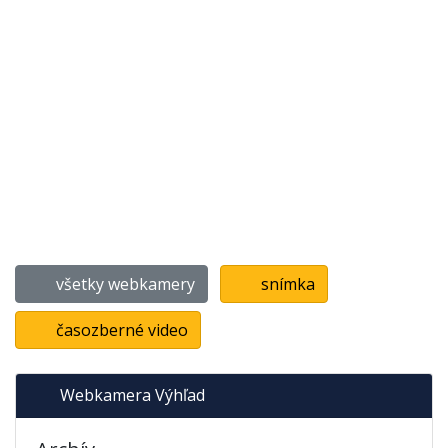
všetky webkamery
snímka
časozberné video
Webkamera Výhľad