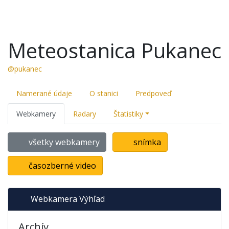
Meteostanica Pukanec
@pukanec
Namerané údaje
O stanici
Predpoveď
Webkamery
Radary
Štatistiky
všetky webkamery
snímka
časozberné video
Webkamera Výhľad
Archív