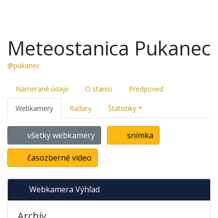
Meteostanica Pukanec
@pukanec
Namerané údaje
O stanici
Predpoveď
Webkamery
Radary
Štatistiky
všetky webkamery
snímka
časozberné video
Webkamera Výhľad
Archív