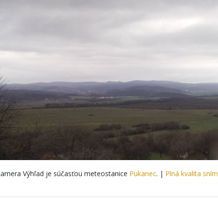
amera Výhľad je súčasťou meteostanice
Pukanec
. |
Plná kvalita sní