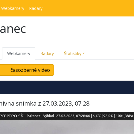
Webkamery
Radary
kanec
Webkamery
Radary
Štatistiky
časozberné video
hívna snímka z 27.03.2023, 07:28