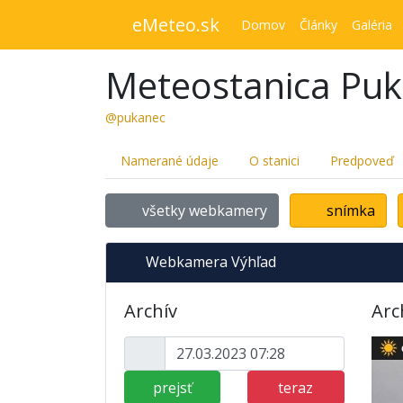
eMeteo.sk
Domov
Články
Galéria
Meteostanica Pu
@pukanec
Namerané údaje
O stanici
Predpoveď
všetky webkamery
snímka
Webkamera Výhľad
Archív
Arc
prejsť
teraz