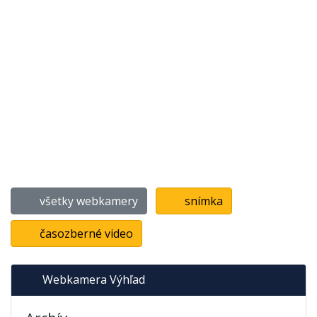
všetky webkamery
snímka
časozberné video
Webkamera Výhľad