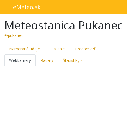
eMeteo.sk
Meteostanica Pukanec
@pukanec
Namerané údaje
O stanici
Predpoveď
Webkamery
Radary
Štatistiky