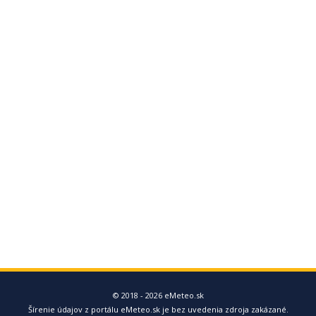
© 2018 - 2026 eMeteo.sk
Šírenie údajov z portálu eMeteo.sk je bez uvedenia zdroja zakázané.