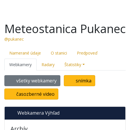
Meteostanica Pukanec
@pukanec
Namerané údaje
O stanici
Predpoveď
Webkamery
Radary
Štatistiky
všetky webkamery
snímka
časozberné video
Webkamera Výhľad
Archív