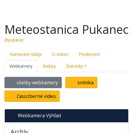
Meteostanica Pukanec
@pukanec
Namerané údaje
O stanici
Predpoveď
Webkamery
Radary
Štatistiky
všetky webkamery
snímka
časozberné video
Webkamera Výhľad
Archív