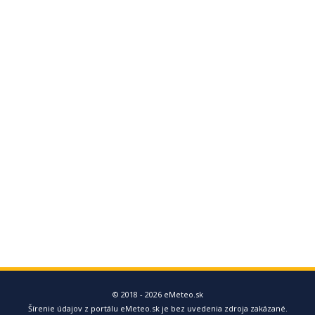
© 2018 - 2026 eMeteo.sk
Šírenie údajov z portálu eMeteo.sk je bez uvedenia zdroja zakázané.