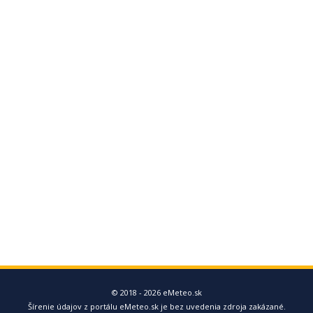
© 2018 - 2026 eMeteo.sk
Šírenie údajov z portálu eMeteo.sk je bez uvedenia zdroja zakázané.