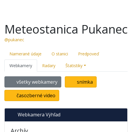
Meteostanica Pukanec
@pukanec
Namerané údaje
O stanici
Predpoveď
Webkamery
Radary
Štatistiky
všetky webkamery
snímka
časozberné video
Webkamera Výhľad
Archív