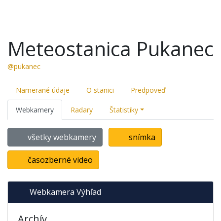
Meteostanica Pukanec
@pukanec
Namerané údaje
O stanici
Predpoveď
Webkamery
Radary
Štatistiky
všetky webkamery
snímka
časozberné video
Webkamera Výhľad
Archív