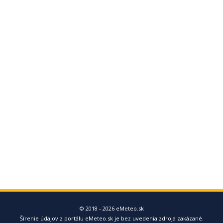
© 2018 - 2026 eMeteo.sk
Šírenie údajov z portálu eMeteo.sk je bez uvedenia zdroja zakázané.