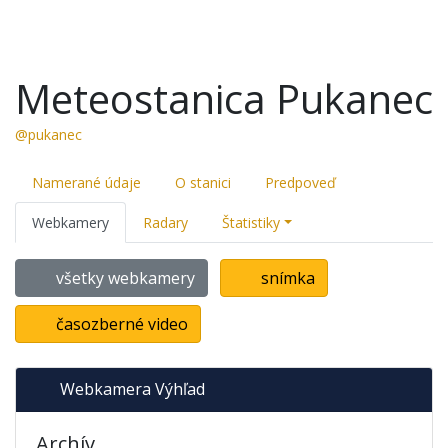
Meteostanica Pukanec
@pukanec
Namerané údaje
O stanici
Predpoveď
Webkamery
Radary
Štatistiky
všetky webkamery
snímka
časozberné video
Webkamera Výhľad
Archív