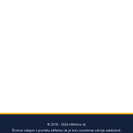
© 2018 - 2026 eMeteo.sk
Šírenie údajov z portálu eMeteo.sk je bez uvedenia zdroja zakázané.