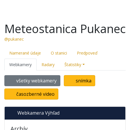
Meteostanica Pukanec
@pukanec
Namerané údaje
O stanici
Predpoveď
Webkamery
Radary
Štatistiky
všetky webkamery
snímka
časozberné video
Webkamera Výhľad
Archív