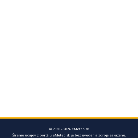
© 2018 - 2026 eMeteo.sk
Šírenie údajov z portálu eMeteo.sk je bez uvedenia zdroja zakázané.