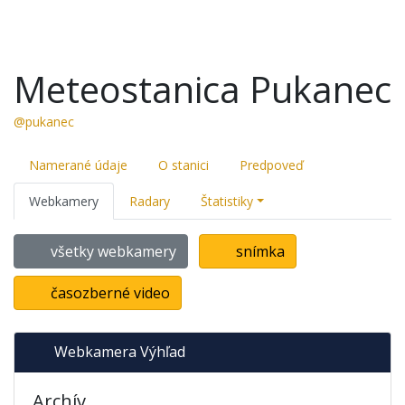
Meteostanica Pukanec
@pukanec
Namerané údaje
O stanici
Predpoveď
Webkamery
Radary
Štatistiky
všetky webkamery
snímka
časozberné video
Webkamera Výhľad
Archív