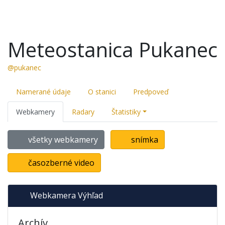
Meteostanica Pukanec
@pukanec
Namerané údaje
O stanici
Predpoveď
Webkamery
Radary
Štatistiky
všetky webkamery
snímka
časozberné video
Webkamera Výhľad
Archív