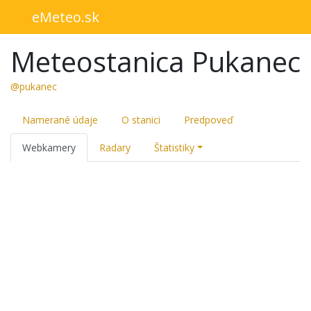
eMeteo.sk
Meteostanica Pukanec
@pukanec
Namerané údaje
O stanici
Predpoveď
Webkamery
Radary
Štatistiky