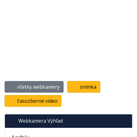
všetky webkamery
snímka
časozberné video
Webkamera Výhľad