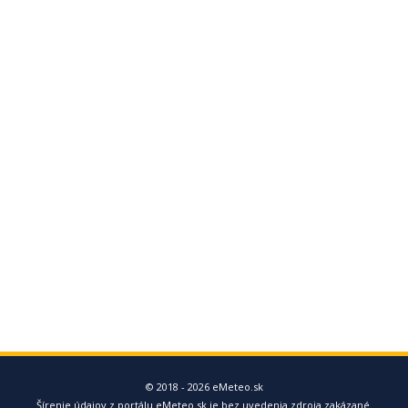
© 2018 - 2026 eMeteo.sk
Šírenie údajov z portálu eMeteo.sk je bez uvedenia zdroja zakázané.