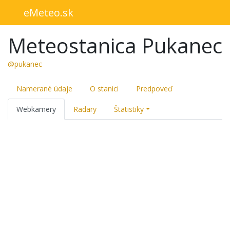
eMeteo.sk
Meteostanica Pukanec
@pukanec
Namerané údaje
O stanici
Predpoveď
Webkamery
Radary
Štatistiky