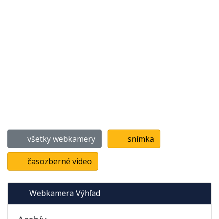
všetky webkamery
snímka
časozberné video
Webkamera Výhľad