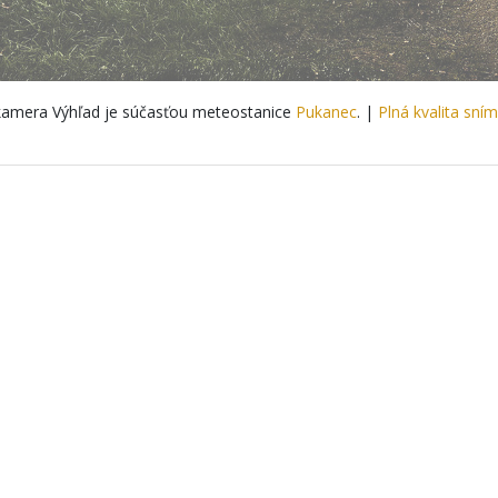
amera Výhľad je súčasťou meteostanice
Pukanec
. |
Plná kvalita sní