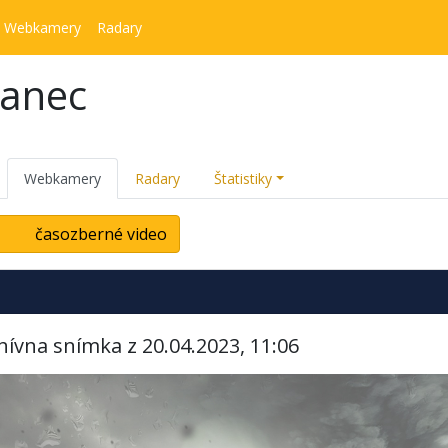
Webkamery
Radary
kanec
Webkamery
Radary
Štatistiky
časozberné video
hívna snímka z 20.04.2023, 11:06