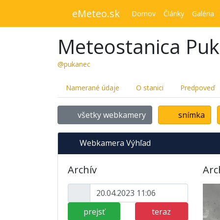
eMeteo.sk
Domov
Články
Galéria
Meteostanica Pu
@pukanec
Namerané údaje
O stanici
Predpoveď
všetky webkamery
snímka
Webkamera Výhľad
Archív
Arc
prejsť
teraz