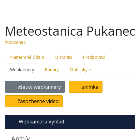
Meteostanica Pukanec
@pukanec
Namerané údaje
O stanici
Predpoveď
Webkamery
Radary
Štatistiky
všetky webkamery
snímka
časozberné video
Webkamera Výhľad
Archív