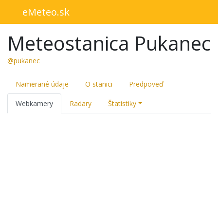
eMeteo.sk
Meteostanica Pukanec
@pukanec
Namerané údaje
O stanici
Predpoveď
Webkamery
Radary
Štatistiky