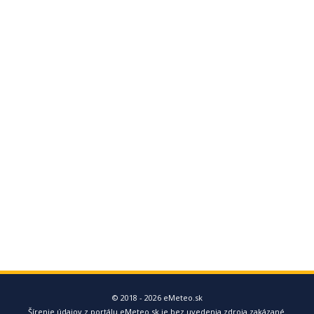
© 2018 - 2026 eMeteo.sk
Šírenie údajov z portálu eMeteo.sk je bez uvedenia zdroja zakázané.