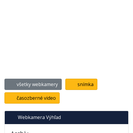
všetky webkamery
snímka
časozberné video
Webkamera Výhľad