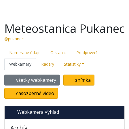
Meteostanica Pukanec
@pukanec
Namerané údaje
O stanici
Predpoveď
Webkamery
Radary
Štatistiky
všetky webkamery
snímka
časozberné video
Webkamera Výhľad
Archív